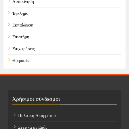
Αυτοκίνηση
Έγκλημα
Εκπαίδευση
Επιστήμη
Επιχειρήσεις
Θρησκεία
Καιρός
Οικονομικά
Πολιτική
Χρήσιμοι σύνδεσμοι
Τάσεις
Πολιτική Απορρήτου
Τεχνολογία
Σχετικά με Εμάς