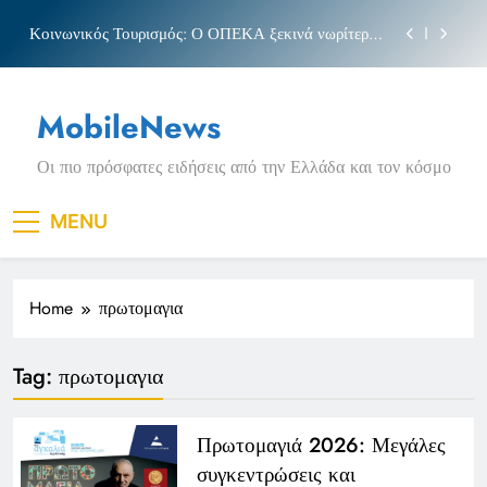
Skip
Κοινωνικός Τουρισμός: Ο ΟΠΕΚΑ ξεκινά νωρίτερα
to
τις αιτήσεις
content
Μπέσσυ αργυράκη
MobileNews
Νέα Κρήτη: Σαρακήνικο και η φράση «Κρήτη
ΟΦΗ»
Οι πιο πρόσφατες ειδήσεις από την Ελλάδα και τον κόσμο
Πριγκιπάτο Στάδιο
Κοινωνικός Τουρισμός: Ο ΟΠΕΚΑ ξεκινά νωρίτερα
MENU
τις αιτήσεις
Μπέσσυ αργυράκη
Home
πρωτομαγια
Νέα Κρήτη: Σαρακήνικο και η φράση «Κρήτη
ΟΦΗ»
Tag:
πρωτομαγια
Πρωτομαγιά 2026: Μεγάλες
συγκεντρώσεις και