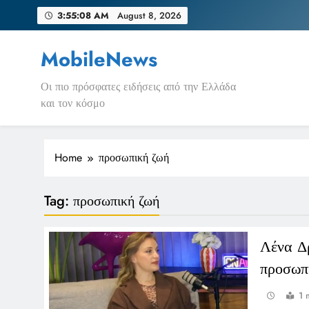
Skip
3:55:08 AM
August 8, 2026
to
content
MobileNews
Οι πιο πρόσφατες ειδήσεις από την Ελλάδα
και τον κόσμο
Home
προσωπική ζωή
Tag:
προσωπική ζωή
Λένα Δ
προσωπ
1 