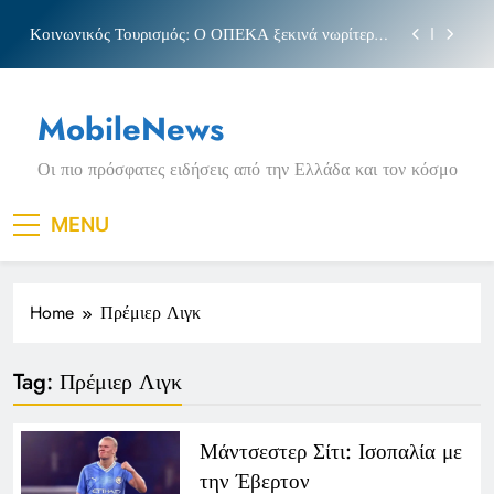
Skip
Κοινωνικός Τουρισμός: Ο ΟΠΕΚΑ ξεκινά νωρίτερα
to
τις αιτήσεις
content
Μπέσσυ αργυράκη
MobileNews
Νέα Κρήτη: Σαρακήνικο και η φράση «Κρήτη
ΟΦΗ»
Οι πιο πρόσφατες ειδήσεις από την Ελλάδα και τον κόσμο
Πριγκιπάτο Στάδιο
Κοινωνικός Τουρισμός: Ο ΟΠΕΚΑ ξεκινά νωρίτερα
MENU
τις αιτήσεις
Μπέσσυ αργυράκη
Home
Πρέμιερ Λιγκ
Νέα Κρήτη: Σαρακήνικο και η φράση «Κρήτη
ΟΦΗ»
Tag:
Πρέμιερ Λιγκ
Μάντσεστερ Σίτι: Ισοπαλία με
την Έβερτον