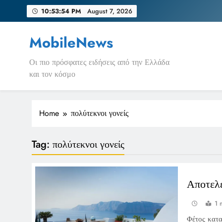
Skip
10:53:54 PM
August 7, 2026
to
content
MobileNews
Οι πιο πρόσφατες ειδήσεις από την Ελλάδα
και τον κόσμο
Home
πολύτεκνοι γονείς
Tag:
πολύτεκνοι γονείς
Αποτελ
1 
Φέτος κατα