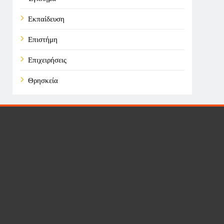
Εκπαίδευση
Επιστήμη
Επιχειρήσεις
Θρησκεία
Καιρός
Οικονομικά
Πολιτική
Τάσεις
Τεχνολογία
Υγεία