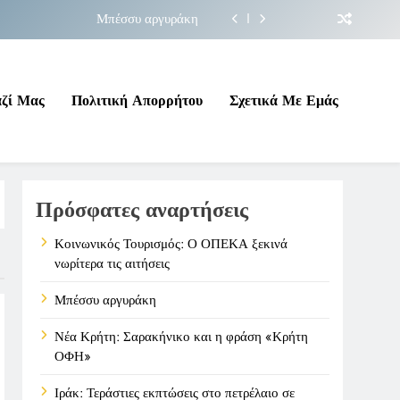
Μπέσσυ αργυράκη
ακήνικο και η φράση «Κρήτη ΟΦΗ»
 σε επικίνδυνη γεωπολιτική συγκυρία
αζί Μας
Πολιτική Απορρήτου
Σχετικά Με Εμάς
ΠΕΚΑ ξεκινά νωρίτερα τις αιτήσεις
Μπέσσυ αργυράκη
Πρόσφατες αναρτήσεις
ακήνικο και η φράση «Κρήτη ΟΦΗ»
 σε επικίνδυνη γεωπολιτική συγκυρία
Κοινωνικός Τουρισμός: Ο ΟΠΕΚΑ ξεκινά
νωρίτερα τις αιτήσεις
Μπέσσυ αργυράκη
Νέα Κρήτη: Σαρακήνικο και η φράση «Κρήτη
ΟΦΗ»
Ιράκ: Τεράστιες εκπτώσεις στο πετρέλαιο σε