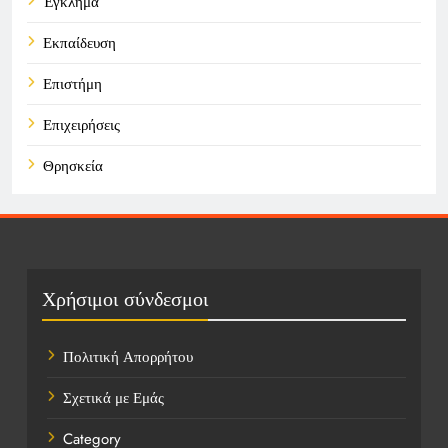
Έγκλημα
Εκπαίδευση
Επιστήμη
Επιχειρήσεις
Θρησκεία
Καιρός
Οικονομικά
Πολιτική
Χρήσιμοι σύνδεσμοι
Τάσεις
Πολιτική Απορρήτου
Τεχνολογία
Σχετικά με Εμάς
Υγεία
Category