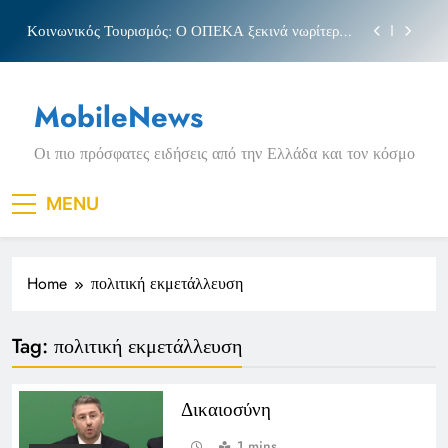
Skip
Κοινωνικός Τουρισμός: Ο ΟΠΕΚΑ ξεκινά νωρίτερα
to
τις αιτήσεις
content
Μπέσσυ αργυράκη
MobileNews
Νέα Κρήτη: Σαρακήνικο και η φράση «Κρήτη
ΟΦΗ»
Οι πιο πρόσφατες ειδήσεις από την Ελλάδα και τον κόσμο
Πριγκιπάτο Στάδιο
Κοινωνικός Τουρισμός: Ο ΟΠΕΚΑ ξεκινά νωρίτερα
MENU
τις αιτήσεις
Μπέσσυ αργυράκη
Home
πολιτική εκμετάλλευση
Νέα Κρήτη: Σαρακήνικο και η φράση «Κρήτη
ΟΦΗ»
Tag:
πολιτική εκμετάλλευση
Δικαιοσύνη
1 mins