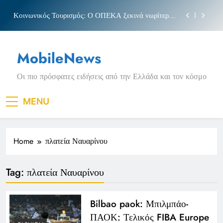
Skip
Κοινωνικός Τουρισμός: Ο ΟΠΕΚΑ ξεκινά νωρίτερα
to
τις αιτήσεις
content
Μπέσσυ αργυράκη
MobileNews
Νέα Κρήτη: Σαρακήνικο και η φράση «Κρήτη
ΟΦΗ»
Οι πιο πρόσφατες ειδήσεις από την Ελλάδα και τον κόσμο
Πριγκιπάτο Στάδιο
Κοινωνικός Τουρισμός: Ο ΟΠΕΚΑ ξεκινά νωρίτερα
MENU
τις αιτήσεις
Μπέσσυ αργυράκη
Home
πλατεία Ναυαρίνου
Νέα Κρήτη: Σαρακήνικο και η φράση «Κρήτη
ΟΦΗ»
Tag:
πλατεία Ναυαρίνου
Bilbao paok: Μπιλμπάο-
ΠΑΟΚ: Τελικός FIBA Europe