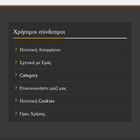
Καιρός
Οικονομικά
Πολιτική
Χρήσιμοι σύνδεσμοι
Τάσεις
Πολιτική Απορρήτου
Τεχνολογία
Σχετικά με Εμάς
Τοποθεσίες
Category
Υγεία
Επικοινωνήστε μαζί μας
Ψυχαγωγία
Πολιτική Cookies
Όροι Χρήσης