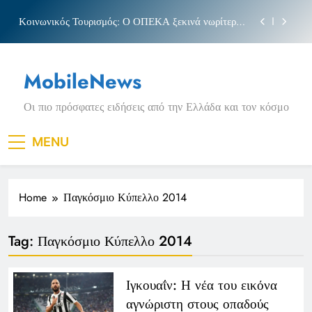
Skip
Κοινωνικός Τουρισμός: Ο ΟΠΕΚΑ ξεκινά νωρίτερα
to
τις αιτήσεις
content
Μπέσσυ αργυράκη
MobileNews
Νέα Κρήτη: Σαρακήνικο και η φράση «Κρήτη
ΟΦΗ»
Οι πιο πρόσφατες ειδήσεις από την Ελλάδα και τον κόσμο
Πριγκιπάτο Στάδιο
Κοινωνικός Τουρισμός: Ο ΟΠΕΚΑ ξεκινά νωρίτερα
MENU
τις αιτήσεις
Μπέσσυ αργυράκη
Home
Παγκόσμιο Κύπελλο 2014
Νέα Κρήτη: Σαρακήνικο και η φράση «Κρήτη
ΟΦΗ»
Tag:
Παγκόσμιο Κύπελλο 2014
Ιγκουαΐν: Η νέα του εικόνα
αγνώριστη στους οπαδούς