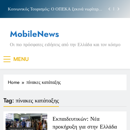
Skip
Κοινωνικός Τουρισμός: Ο ΟΠΕΚΑ ξεκινά νωρίτερα
to
τις αιτήσεις
content
Μπέσσυ αργυράκη
MobileNews
Νέα Κρήτη: Σαρακήνικο και η φράση «Κρήτη
ΟΦΗ»
Οι πιο πρόσφατες ειδήσεις από την Ελλάδα και τον κόσμο
Πριγκιπάτο Στάδιο
Κοινωνικός Τουρισμός: Ο ΟΠΕΚΑ ξεκινά νωρίτερα
MENU
τις αιτήσεις
Μπέσσυ αργυράκη
Home
πίνακες κατάταξης
Νέα Κρήτη: Σαρακήνικο και η φράση «Κρήτη
ΟΦΗ»
Tag:
πίνακες κατάταξης
Εκπαιδευτικών: Νέα
προκήρυξη για στην Ελλάδα