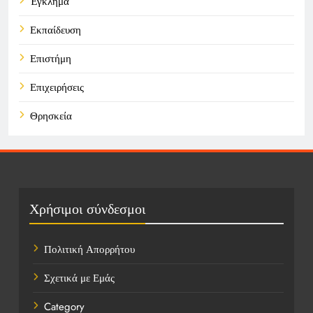
Έγκλημα
Εκπαίδευση
Επιστήμη
Επιχειρήσεις
Θρησκεία
Καιρός
Οικονομικά
Πολιτική
Χρήσιμοι σύνδεσμοι
Τάσεις
Πολιτική Απορρήτου
Τεχνολογία
Σχετικά με Εμάς
Υγεία
Category