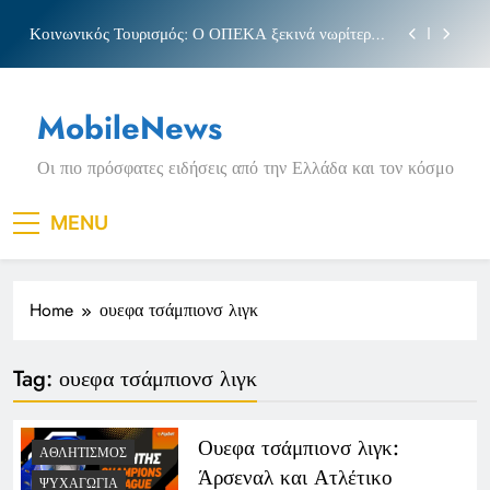
Skip
Κοινωνικός Τουρισμός: Ο ΟΠΕΚΑ ξεκινά νωρίτερα
to
τις αιτήσεις
content
Μπέσσυ αργυράκη
MobileNews
Νέα Κρήτη: Σαρακήνικο και η φράση «Κρήτη
ΟΦΗ»
Οι πιο πρόσφατες ειδήσεις από την Ελλάδα και τον κόσμο
Πριγκιπάτο Στάδιο
Κοινωνικός Τουρισμός: Ο ΟΠΕΚΑ ξεκινά νωρίτερα
MENU
τις αιτήσεις
Μπέσσυ αργυράκη
Home
ουεφα τσάμπιονσ λιγκ
Νέα Κρήτη: Σαρακήνικο και η φράση «Κρήτη
ΟΦΗ»
Tag:
ουεφα τσάμπιονσ λιγκ
Ουεφα τσάμπιονσ λιγκ:
ΑΘΛΗΤΙΣΜΌΣ
Άρσεναλ και Ατλέτικο
ΨΥΧΑΓΩΓΊΑ