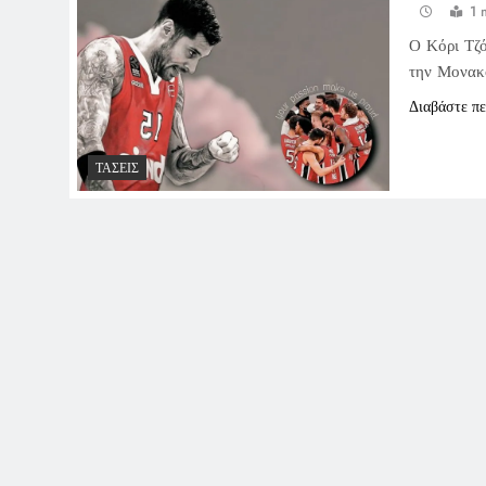
1 
Ο Κόρι Τζό
την Μονακό
Διαβάστε π
ΤΆΣΕΙΣ