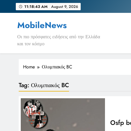
Skip
11:18:43 AM
August 9, 2026
to
content
MobileNews
Οι πιο πρόσφατες ειδήσεις από την Ελλάδα
και τον κόσμο
Home
Ολυμπιακός BC
Tag:
Ολυμπιακός BC
Osfp b