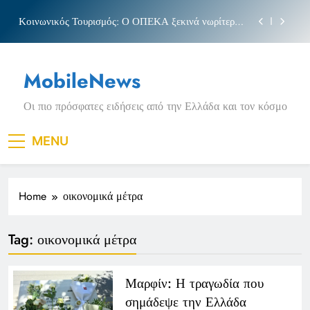
Skip
Κοινωνικός Τουρισμός: Ο ΟΠΕΚΑ ξεκινά νωρίτερα
to
τις αιτήσεις
content
Μπέσσυ αργυράκη
MobileNews
Νέα Κρήτη: Σαρακήνικο και η φράση «Κρήτη
ΟΦΗ»
Οι πιο πρόσφατες ειδήσεις από την Ελλάδα και τον κόσμο
Πριγκιπάτο Στάδιο
Κοινωνικός Τουρισμός: Ο ΟΠΕΚΑ ξεκινά νωρίτερα
MENU
τις αιτήσεις
Μπέσσυ αργυράκη
Home
οικονομικά μέτρα
Νέα Κρήτη: Σαρακήνικο και η φράση «Κρήτη
ΟΦΗ»
Tag:
οικονομικά μέτρα
Μαρφίν: Η τραγωδία που
σημάδεψε την Ελλάδα