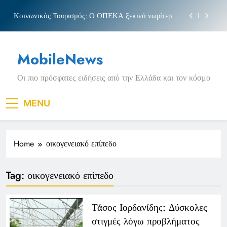
Skip
Κοινωνικός Τουρισμός: Ο ΟΠΕΚΑ ξεκινά νωρίτερα
to
τις αιτήσεις
content
Μπέσσυ αργυράκη
MobileNews
Νέα Κρήτη: Σαρακήνικο και η φράση «Κρήτη
ΟΦΗ»
Οι πιο πρόσφατες ειδήσεις από την Ελλάδα και τον κόσμο
Πριγκιπάτο Στάδιο
Κοινωνικός Τουρισμός: Ο ΟΠΕΚΑ ξεκινά νωρίτερα
MENU
τις αιτήσεις
Μπέσσυ αργυράκη
Home
οικογενειακό επίπεδο
Νέα Κρήτη: Σαρακήνικο και η φράση «Κρήτη
ΟΦΗ»
Tag:
οικογενειακό επίπεδο
Τάσος Ιορδανίδης: Δύσκολες
στιγμές λόγω προβλήματος