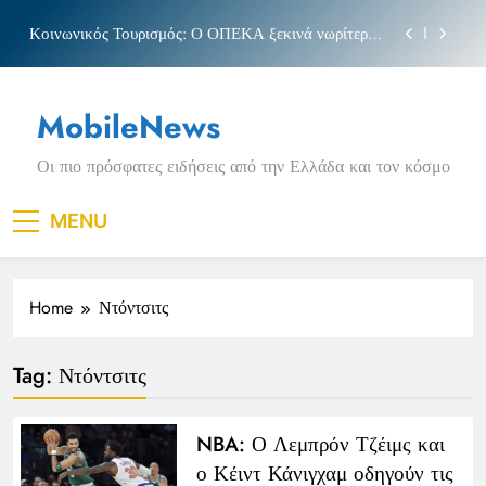
Skip
Κοινωνικός Τουρισμός: Ο ΟΠΕΚΑ ξεκινά νωρίτερα
to
τις αιτήσεις
content
Μπέσσυ αργυράκη
MobileNews
Νέα Κρήτη: Σαρακήνικο και η φράση «Κρήτη
ΟΦΗ»
Οι πιο πρόσφατες ειδήσεις από την Ελλάδα και τον κόσμο
Πριγκιπάτο Στάδιο
Κοινωνικός Τουρισμός: Ο ΟΠΕΚΑ ξεκινά νωρίτερα
MENU
τις αιτήσεις
Μπέσσυ αργυράκη
Home
Ντόντσιτς
Νέα Κρήτη: Σαρακήνικο και η φράση «Κρήτη
ΟΦΗ»
Tag:
Ντόντσιτς
NBA: Ο Λεμπρόν Τζέιμς και
ο Κέιντ Κάνιγχαμ οδηγούν τις