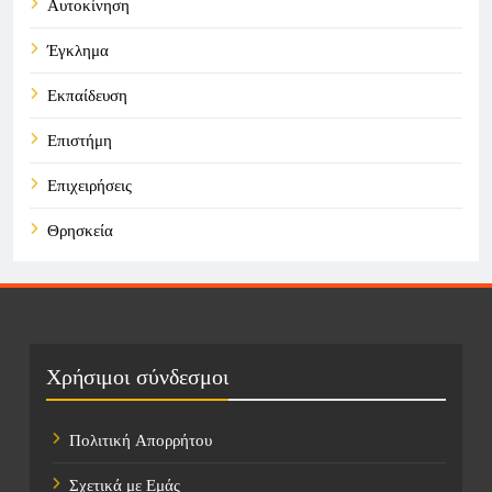
Αυτοκίνηση
Έγκλημα
Εκπαίδευση
Επιστήμη
Επιχειρήσεις
Θρησκεία
Καιρός
Οικονομικά
Πολιτική
Χρήσιμοι σύνδεσμοι
Τάσεις
Πολιτική Απορρήτου
Τεχνολογία
Σχετικά με Εμάς