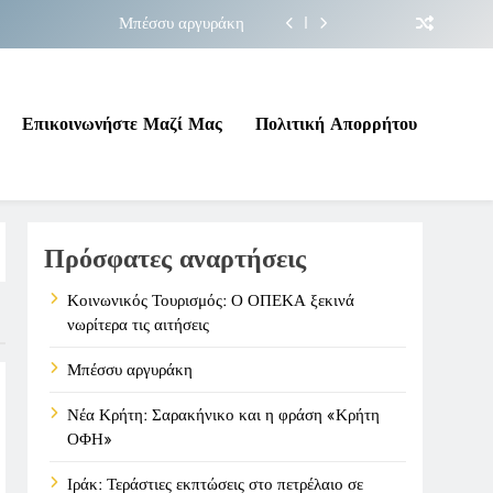
Μπέσσυ αργυράκη
ακήνικο και η φράση «Κρήτη ΟΦΗ»
 σε επικίνδυνη γεωπολιτική συγκυρία
Επικοινωνήστε Μαζί Μας
Πολιτική Απορρήτου
ΠΕΚΑ ξεκινά νωρίτερα τις αιτήσεις
Μπέσσυ αργυράκη
Πρόσφατες αναρτήσεις
ακήνικο και η φράση «Κρήτη ΟΦΗ»
 σε επικίνδυνη γεωπολιτική συγκυρία
Κοινωνικός Τουρισμός: Ο ΟΠΕΚΑ ξεκινά
νωρίτερα τις αιτήσεις
Μπέσσυ αργυράκη
Νέα Κρήτη: Σαρακήνικο και η φράση «Κρήτη
ΟΦΗ»
Ιράκ: Τεράστιες εκπτώσεις στο πετρέλαιο σε