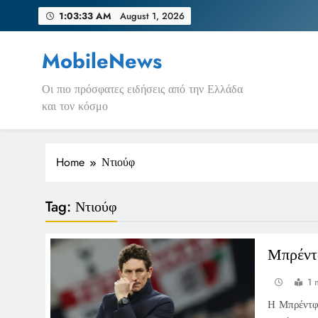
Skip
1:03:33 AM
August 1, 2026
to
content
MobileNews
Οι πιο πρόσφατες ειδήσεις από την Ελλάδα
και τον κόσμο
Home
Ντιούφ
Tag:
Ντιούφ
Μπρέντ
1 
Η Μπρέντφο