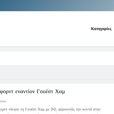
Νέα Κρήτη: Σαρ
Ιράκ: Τεράστιες εκπτώσεις στο πετρέλαιο
Κατηγορίες
Κοινωνικός Τουρισμός: Ο Ο
Νέα Κρήτη: Σαρ
Ιράκ: Τεράστιες εκπτώσεις στο πετρέλαιο
φορντ εναντίον Γουέστ Χαμ
mins
ρντ νίκησε τη Γουέστ Χαμ με 3-0, φέρνοντάς την κοντά στην