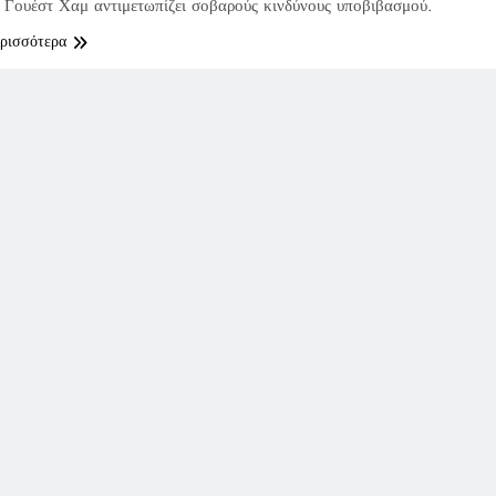
Γουέστ Χαμ αντιμετωπίζει σοβαρούς κινδύνους υποβιβασμού.
ερισσότερα