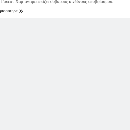
Γουέστ Χαμ αντιμετωπίζει σοβαρούς κινδύνους υποβιβασμού.
ερισσότερα