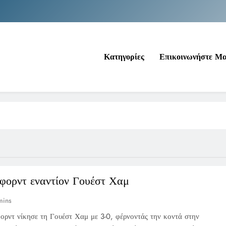
Νέα Κρήτη: Σαρ
Ιράκ: Τεράστιες εκπτώσεις στο πετρέλαιο
Κατηγορίες
Επικοινωνήστε Μ
Κοινωνικός Τουρισμός: Ο Ο
Νέα Κρήτη: Σαρ
Ιράκ: Τεράστιες εκπτώσεις στο πετρέλαιο
φορντ εναντίον Γουέστ Χαμ
mins
ρντ νίκησε τη Γουέστ Χαμ με 3-0, φέρνοντάς την κοντά στην