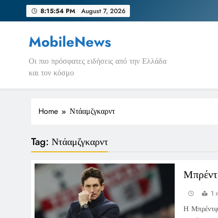
Skip
8:15:54 PM
August 7, 2026
to
content
MobileNews
Οι πιο πρόσφατες ειδήσεις από την Ελλάδα
και τον κόσμο
Home
Ντάαμζγκαρντ
Tag:
Ντάαμζγκαρντ
Μπρέντ
1 
Η Μπρέντφο