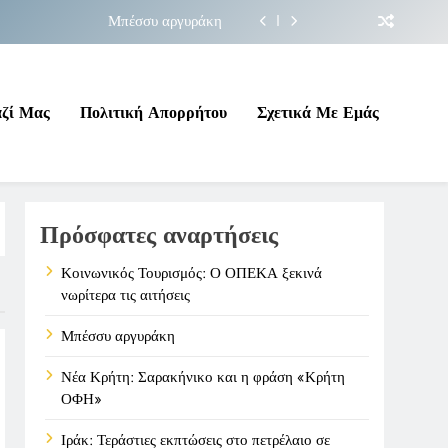
Μπέσσυ αργυράκη
ακήνικο και η φράση «Κρήτη ΟΦΗ»
 σε επικίνδυνη γεωπολιτική συγκυρία
αζί Μας
Πολιτική Απορρήτου
Σχετικά Με Εμάς
ΠΕΚΑ ξεκινά νωρίτερα τις αιτήσεις
Μπέσσυ αργυράκη
Πρόσφατες αναρτήσεις
ακήνικο και η φράση «Κρήτη ΟΦΗ»
 σε επικίνδυνη γεωπολιτική συγκυρία
Κοινωνικός Τουρισμός: Ο ΟΠΕΚΑ ξεκινά
νωρίτερα τις αιτήσεις
Μπέσσυ αργυράκη
Νέα Κρήτη: Σαρακήνικο και η φράση «Κρήτη
ΟΦΗ»
Ιράκ: Τεράστιες εκπτώσεις στο πετρέλαιο σε