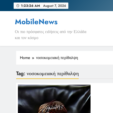
Skip
1:23:26 AM
August 7, 2026
to
content
MobileNews
Οι πιο πρόσφατες ειδήσεις από την Ελλάδα
και τον κόσμο
Home
νοσοκομειακή περίθαλψη
Tag:
νοσοκομειακή περίθαλψη