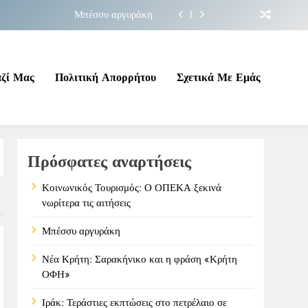
Μπέσσυ αργυράκη
ακήνικο και η φράση «Κρήτη ΟΦΗ»
 σε επικίνδυνη γεωπολιτική συγκυρία
αζί Μας
Πολιτική Απορρήτου
Σχετικά Με Εμάς
ΠΕΚΑ ξεκινά νωρίτερα τις αιτήσεις
Μπέσσυ αργυράκη
Πρόσφατες αναρτήσεις
ακήνικο και η φράση «Κρήτη ΟΦΗ»
 σε επικίνδυνη γεωπολιτική συγκυρία
Κοινωνικός Τουρισμός: Ο ΟΠΕΚΑ ξεκινά
νωρίτερα τις αιτήσεις
Μπέσσυ αργυράκη
Νέα Κρήτη: Σαρακήνικο και η φράση «Κρήτη
ΟΦΗ»
Ιράκ: Τεράστιες εκπτώσεις στο πετρέλαιο σε