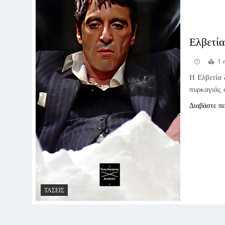
Ελβετία
1 
Η Ελβετία 
πυρκαγιάς 
Διαβάστε π
ΤΆΣΕΙΣ