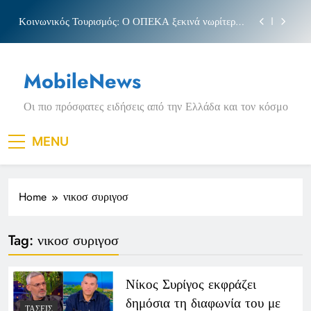
Skip
Κοινωνικός Τουρισμός: Ο ΟΠΕΚΑ ξεκινά νωρίτερα
to
τις αιτήσεις
content
Μπέσσυ αργυράκη
MobileNews
Νέα Κρήτη: Σαρακήνικο και η φράση «Κρήτη
ΟΦΗ»
Οι πιο πρόσφατες ειδήσεις από την Ελλάδα και τον κόσμο
Πριγκιπάτο Στάδιο
Κοινωνικός Τουρισμός: Ο ΟΠΕΚΑ ξεκινά νωρίτερα
MENU
τις αιτήσεις
Μπέσσυ αργυράκη
Home
νικοσ συριγοσ
Νέα Κρήτη: Σαρακήνικο και η φράση «Κρήτη
ΟΦΗ»
Tag:
νικοσ συριγοσ
Νίκος Συρίγος εκφράζει
δημόσια τη διαφωνία του με
ΤΆΣΕΙΣ