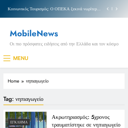
Skip
Κοινωνικός Τουρισμός: Ο ΟΠΕΚΑ ξεκινά νωρίτερα
to
τις αιτήσεις
content
Μπέσσυ αργυράκη
MobileNews
Νέα Κρήτη: Σαρακήνικο και η φράση «Κρήτη
ΟΦΗ»
Οι πιο πρόσφατες ειδήσεις από την Ελλάδα και τον κόσμο
Πριγκιπάτο Στάδιο
Κοινωνικός Τουρισμός: Ο ΟΠΕΚΑ ξεκινά νωρίτερα
MENU
τις αιτήσεις
Μπέσσυ αργυράκη
Home
νηπιαγωγείο
Νέα Κρήτη: Σαρακήνικο και η φράση «Κρήτη
ΟΦΗ»
Tag:
νηπιαγωγείο
Ακρωτηριασμός: 5χρονος
ΈΓΚΛΗΜΑ
τραυματίστηκε σε νηπιαγωγείο