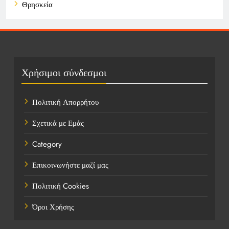
Θρησκεία
Καιρός
Οικονομικά
Πολιτική
Χρήσιμοι σύνδεσμοι
Τάσεις
Πολιτική Απορρήτου
Τεχνολογία
Σχετικά με Εμάς
Τοποθεσίες
Category
Υγεία
Επικοινωνήστε μαζί μας
Ψυχαγωγία
Πολιτική Cookies
Όροι Χρήσης