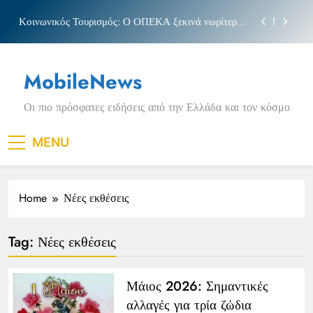
Skip
Κοινωνικός Τουρισμός: Ο ΟΠΕΚΑ ξεκινά νωρίτερα
to
τις αιτήσεις
content
Μπέσσυ αργυράκη
MobileNews
Νέα Κρήτη: Σαρακήνικο και η φράση «Κρήτη
ΟΦΗ»
Οι πιο πρόσφατες ειδήσεις από την Ελλάδα και τον κόσμο
Πριγκιπάτο Στάδιο
Κοινωνικός Τουρισμός: Ο ΟΠΕΚΑ ξεκινά νωρίτερα
MENU
τις αιτήσεις
Μπέσσυ αργυράκη
Home
Νέες εκθέσεις
Νέα Κρήτη: Σαρακήνικο και η φράση «Κρήτη
ΟΦΗ»
Tag:
Νέες εκθέσεις
Μάιος 2026: Σημαντικές
αλλαγές για τρία ζώδια