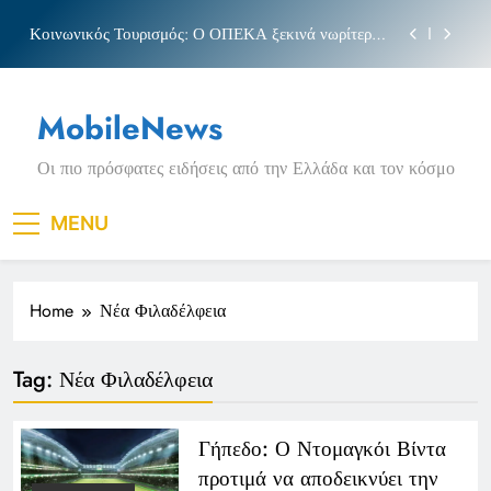
Skip
Κοινωνικός Τουρισμός: Ο ΟΠΕΚΑ ξεκινά νωρίτερα
to
τις αιτήσεις
content
Μπέσσυ αργυράκη
MobileNews
Νέα Κρήτη: Σαρακήνικο και η φράση «Κρήτη
ΟΦΗ»
Οι πιο πρόσφατες ειδήσεις από την Ελλάδα και τον κόσμο
Πριγκιπάτο Στάδιο
Κοινωνικός Τουρισμός: Ο ΟΠΕΚΑ ξεκινά νωρίτερα
MENU
τις αιτήσεις
Μπέσσυ αργυράκη
Home
Νέα Φιλαδέλφεια
Νέα Κρήτη: Σαρακήνικο και η φράση «Κρήτη
ΟΦΗ»
Tag:
Νέα Φιλαδέλφεια
Γήπεδο: Ο Ντομαγκόι Βίντα
προτιμά να αποδεικνύει την