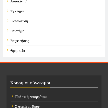
Αυτοκίνηση
Έγκλημα
Εκπαίδευση
Επιστήμη
Επιχειρήσεις
Θρησκεία
Καιρός
Οικονομικά
Πολιτική
Χρήσιμοι σύνδεσμοι
Τάσεις
Πολιτική Απορρήτου
Τεχνολογία
Σχετικά με Εμάς