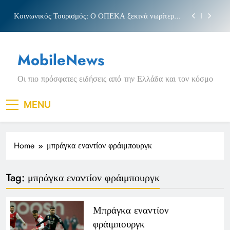
Skip
Κοινωνικός Τουρισμός: Ο ΟΠΕΚΑ ξεκινά νωρίτερα
to
τις αιτήσεις
content
Μπέσσυ αργυράκη
MobileNews
Νέα Κρήτη: Σαρακήνικο και η φράση «Κρήτη
ΟΦΗ»
Οι πιο πρόσφατες ειδήσεις από την Ελλάδα και τον κόσμο
Πριγκιπάτο Στάδιο
Κοινωνικός Τουρισμός: Ο ΟΠΕΚΑ ξεκινά νωρίτερα
MENU
τις αιτήσεις
Μπέσσυ αργυράκη
Home
μπράγκα εναντίον φράιμπουργκ
Νέα Κρήτη: Σαρακήνικο και η φράση «Κρήτη
ΟΦΗ»
Tag:
μπράγκα εναντίον φράιμπουργκ
Μπράγκα εναντίον
φράιμπουργκ