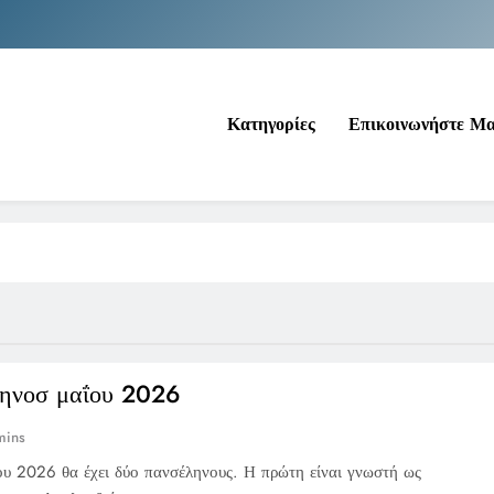
Νέα Κρήτη: Σαρ
Ιράκ: Τεράστιες εκπτώσεις στο πετρέλαιο
Κατηγορίες
Επικοινωνήστε Μ
Κοινωνικός Τουρισμός: Ο Ο
Νέα Κρήτη: Σαρ
Ιράκ: Τεράστιες εκπτώσεις στο πετρέλαιο
ηνοσ μαΐου 2026
mins
υ 2026 θα έχει δύο πανσέληνους. Η πρώτη είναι γνωστή ως