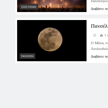
Πανσέληνο
ΕΠΙΣΤΉΜΗ
Διαβάστε π
Πανσέλ
1 
Ο Μάιος το
Λουλουδιώ
Διαβάστε π
FASHION