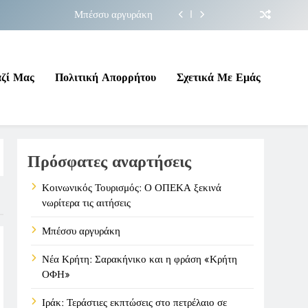
Μπέσσυ αργυράκη
ακήνικο και η φράση «Κρήτη ΟΦΗ»
 σε επικίνδυνη γεωπολιτική συγκυρία
αζί Μας
Πολιτική Απορρήτου
Σχετικά Με Εμάς
ΠΕΚΑ ξεκινά νωρίτερα τις αιτήσεις
Μπέσσυ αργυράκη
Πρόσφατες αναρτήσεις
ακήνικο και η φράση «Κρήτη ΟΦΗ»
 σε επικίνδυνη γεωπολιτική συγκυρία
Κοινωνικός Τουρισμός: Ο ΟΠΕΚΑ ξεκινά
νωρίτερα τις αιτήσεις
Μπέσσυ αργυράκη
Νέα Κρήτη: Σαρακήνικο και η φράση «Κρήτη
ΟΦΗ»
Ιράκ: Τεράστιες εκπτώσεις στο πετρέλαιο σε