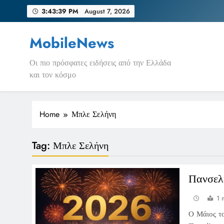
Skip
3:43:39 PM
August 7, 2026
to
content
MobileNews
Οι πιο πρόσφατες ειδήσεις από την Ελλάδα
και τον κόσμο
Home
Μπλε Σελήνη
Tag:
Μπλε Σελήνη
Πανσελ
1 
Ο Μάιος το