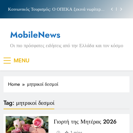
Skip
Κοινωνικός Τουρισμός: Ο ΟΠΕΚΑ ξεκινά νωρίτερα
to
τις αιτήσεις
content
Μπέσσυ αργυράκη
MobileNews
Νέα Κρήτη: Σαρακήνικο και η φράση «Κρήτη
ΟΦΗ»
Οι πιο πρόσφατες ειδήσεις από την Ελλάδα και τον κόσμο
Πριγκιπάτο Στάδιο
Κοινωνικός Τουρισμός: Ο ΟΠΕΚΑ ξεκινά νωρίτερα
MENU
τις αιτήσεις
Μπέσσυ αργυράκη
Home
μητρικοί δεσμοί
Νέα Κρήτη: Σαρακήνικο και η φράση «Κρήτη
ΟΦΗ»
Tag:
μητρικοί δεσμοί
Γιορτή της Μητέρας 2026
1 mins