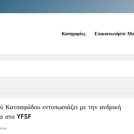
Νέα Κρήτη: Σαρ
Ιράκ: Τεράστιες εκπτώσεις στο πετρέλαιο
Κατηγορίες
Επικοινωνήστε Μ
Κοινωνικός Τουρισμός: Ο Ο
Νέα Κρήτη: Σαρ
Ιράκ: Τεράστιες εκπτώσεις στο πετρέλαιο
ύ Κατσαφάδου εντυπωσιάζει με την ανδρική
ία στο YFSF
mins