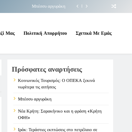
Μπέσσυ αργυράκη
ακήνικο και η φράση «Κρήτη ΟΦΗ»
 σε επικίνδυνη γεωπολιτική συγκυρία
αζί Μας
Πολιτική Απορρήτου
Σχετικά Με Εμάς
ΠΕΚΑ ξεκινά νωρίτερα τις αιτήσεις
Μπέσσυ αργυράκη
Πρόσφατες αναρτήσεις
ακήνικο και η φράση «Κρήτη ΟΦΗ»
 σε επικίνδυνη γεωπολιτική συγκυρία
Κοινωνικός Τουρισμός: Ο ΟΠΕΚΑ ξεκινά
νωρίτερα τις αιτήσεις
Μπέσσυ αργυράκη
Νέα Κρήτη: Σαρακήνικο και η φράση «Κρήτη
ΟΦΗ»
Ιράκ: Τεράστιες εκπτώσεις στο πετρέλαιο σε