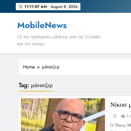
Skip
11:11:57 AM
August 8, 2026
to
content
MobileNews
Οι πιο πρόσφατες ειδήσεις από την Ελλάδα
και τον κόσμο
Home
μάνατζερ
Tag:
μάνατζερ
Νίκοσ 
1 
Ο Νίκος Μο