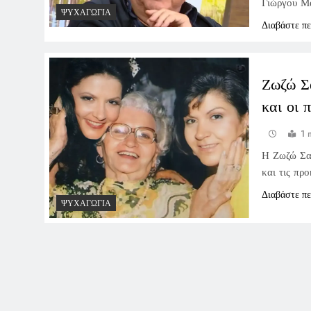
Γιώργου Μα
ΨΥΧΑΓΩΓΊΑ
Διαβάστε π
Ζωζώ Σ
και οι 
1 
Η Ζωζώ Σαπ
και τις πρ
Διαβάστε π
ΨΥΧΑΓΩΓΊΑ