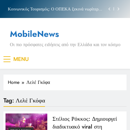
Skip
Κοινωνικός Τουρισμός: Ο ΟΠΕΚΑ ξεκινά νωρίτερα
to
τις αιτήσεις
content
Μπέσσυ αργυράκη
MobileNews
Νέα Κρήτη: Σαρακήνικο και η φράση «Κρήτη
ΟΦΗ»
Οι πιο πρόσφατες ειδήσεις από την Ελλάδα και τον κόσμο
Πριγκιπάτο Στάδιο
Κοινωνικός Τουρισμός: Ο ΟΠΕΚΑ ξεκινά νωρίτερα
MENU
τις αιτήσεις
Μπέσσυ αργυράκη
Home
Λελέ Γκόφα
Νέα Κρήτη: Σαρακήνικο και η φράση «Κρήτη
ΟΦΗ»
Tag:
Λελέ Γκόφα
Στέλιος Ρόκκος: Δημιουργεί
διαδικτυακό viral στη