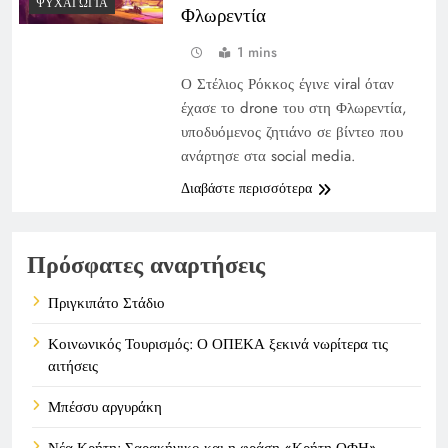
ΨΥΧΑΓΩΓΊΑ
Φλωρεντία
1 mins
Ο Στέλιος Ρόκκος έγινε viral όταν
έχασε το drone του στη Φλωρεντία,
υποδυόμενος ζητιάνο σε βίντεο που
ανάρτησε στα social media.
Διαβάστε περισσότερα
Πρόσφατες αναρτήσεις
Πριγκιπάτο Στάδιο
Κοινωνικός Τουρισμός: Ο ΟΠΕΚΑ ξεκινά νωρίτερα τις
αιτήσεις
Μπέσσυ αργυράκη
Νέα Κρήτη: Σαρακήνικο και η φράση «Κρήτη ΟΦΗ»