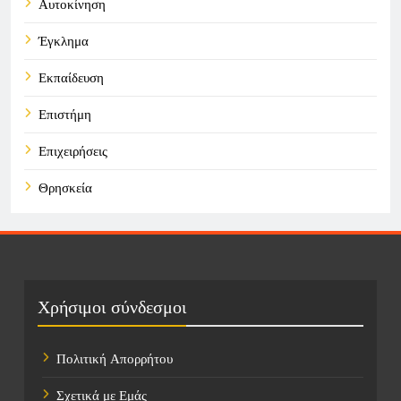
Αυτοκίνηση
Έγκλημα
Εκπαίδευση
Επιστήμη
Επιχειρήσεις
Θρησκεία
Καιρός
Οικονομικά
Πολιτική
Χρήσιμοι σύνδεσμοι
Τάσεις
Πολιτική Απορρήτου
Τεχνολογία
Σχετικά με Εμάς