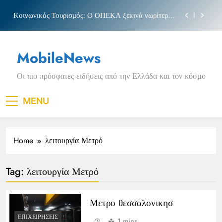
Skip
Κοινωνικός Τουρισμός: Ο ΟΠΕΚΑ ξεκινά νωρίτερα
to
τις αιτήσεις
content
Μπέσσυ αργυράκη
MobileNews
Νέα Κρήτη: Σαρακήνικο και η φράση «Κρήτη
ΟΦΗ»
Οι πιο πρόσφατες ειδήσεις από την Ελλάδα και τον κόσμο
Πριγκιπάτο Στάδιο
Κοινωνικός Τουρισμός: Ο ΟΠΕΚΑ ξεκινά νωρίτερα
MENU
τις αιτήσεις
Μπέσσυ αργυράκη
Home
λειτουργία Μετρό
Νέα Κρήτη: Σαρακήνικο και η φράση «Κρήτη
ΟΦΗ»
Tag:
λειτουργία Μετρό
Μετρο θεσσαλονικησ
ΕΠΙΧΕΙΡΉΣΕΙΣ
1 mins