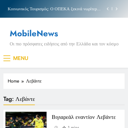
Skip
Κοινωνικός Τουρισμός: Ο ΟΠΕΚΑ ξεκινά νωρίτερα
to
τις αιτήσεις
content
Μπέσσυ αργυράκη
MobileNews
Νέα Κρήτη: Σαρακήνικο και η φράση «Κρήτη
ΟΦΗ»
Οι πιο πρόσφατες ειδήσεις από την Ελλάδα και τον κόσμο
Πριγκιπάτο Στάδιο
Κοινωνικός Τουρισμός: Ο ΟΠΕΚΑ ξεκινά νωρίτερα
MENU
τις αιτήσεις
Μπέσσυ αργυράκη
Home
Λεβάντε
Νέα Κρήτη: Σαρακήνικο και η φράση «Κρήτη
ΟΦΗ»
Tag:
Λεβάντε
Βιγιαρεάλ εναντίον Λεβάντε
1 mins