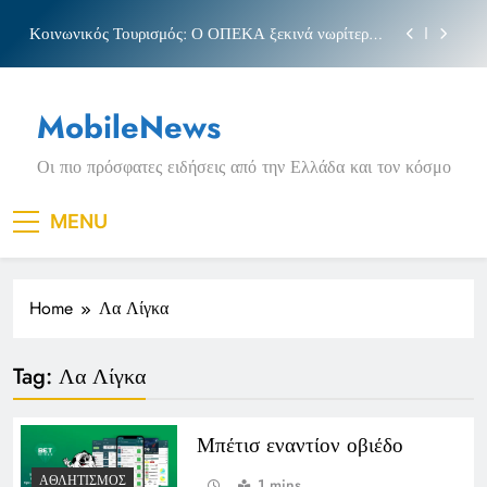
Skip
Κοινωνικός Τουρισμός: Ο ΟΠΕΚΑ ξεκινά νωρίτερα
to
τις αιτήσεις
content
Μπέσσυ αργυράκη
MobileNews
Νέα Κρήτη: Σαρακήνικο και η φράση «Κρήτη
ΟΦΗ»
Οι πιο πρόσφατες ειδήσεις από την Ελλάδα και τον κόσμο
Πριγκιπάτο Στάδιο
Κοινωνικός Τουρισμός: Ο ΟΠΕΚΑ ξεκινά νωρίτερα
MENU
τις αιτήσεις
Μπέσσυ αργυράκη
Home
Λα Λίγκα
Νέα Κρήτη: Σαρακήνικο και η φράση «Κρήτη
ΟΦΗ»
Tag:
Λα Λίγκα
Μπέτισ εναντίον οβιέδο
ΑΘΛΗΤΙΣΜΌΣ
1 mins