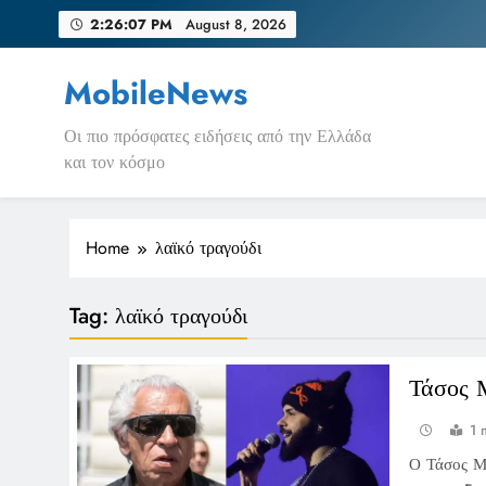
Skip
2:26:07 PM
August 8, 2026
to
content
MobileNews
Οι πιο πρόσφατες ειδήσεις από την Ελλάδα
και τον κόσμο
Home
λαϊκό τραγούδι
Tag:
λαϊκό τραγούδι
Τάσος Μ
1 
Ο Τάσος Μπ