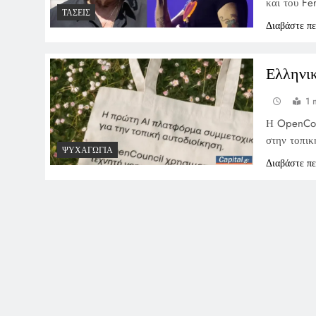
και του Fe
ΤΆΣΕΙΣ
Διαβάστε π
Ελληνι
1 
Η OpenCoun
στην τοπικ
ΨΥΧΑΓΩΓΊΑ
Διαβάστε π