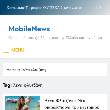
Skip
Κοινωνικός Τουρισμός: Ο ΟΠΕΚΑ ξεκινά νωρίτερα
to
τις αιτήσεις
content
Μπέσσυ αργυράκη
MobileNews
Νέα Κρήτη: Σαρακήνικο και η φράση «Κρήτη
ΟΦΗ»
Οι πιο πρόσφατες ειδήσεις από την Ελλάδα και τον κόσμο
Πριγκιπάτο Στάδιο
Κοινωνικός Τουρισμός: Ο ΟΠΕΚΑ ξεκινά νωρίτερα
MENU
τις αιτήσεις
Μπέσσυ αργυράκη
Home
λένα φλυτζάνη
Νέα Κρήτη: Σαρακήνικο και η φράση «Κρήτη
ΟΦΗ»
Tag:
λένα φλυτζάνη
Λένα Φλυτζάνη: Νέα
οικοδέσποινα του κεντρικού