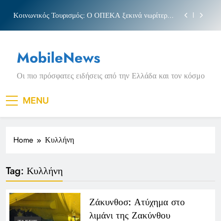
Skip
Κοινωνικός Τουρισμός: Ο ΟΠΕΚΑ ξεκινά νωρίτερα
to
τις αιτήσεις
content
Μπέσσυ αργυράκη
MobileNews
Νέα Κρήτη: Σαρακήνικο και η φράση «Κρήτη
ΟΦΗ»
Οι πιο πρόσφατες ειδήσεις από την Ελλάδα και τον κόσμο
Πριγκιπάτο Στάδιο
Κοινωνικός Τουρισμός: Ο ΟΠΕΚΑ ξεκινά νωρίτερα
MENU
τις αιτήσεις
Μπέσσυ αργυράκη
Home
Κυλλήνη
Νέα Κρήτη: Σαρακήνικο και η φράση «Κρήτη
ΟΦΗ»
Tag:
Κυλλήνη
Ζάκυνθοσ: Ατύχημα στο
λιμάνι της Ζακύνθου