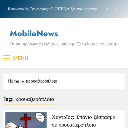
Skip
Κοινωνικός Τουρισμός: Ο ΟΠΕΚΑ ξεκινά νωρίτερα
to
τις αιτήσεις
content
Μπέσσυ αργυράκη
MobileNews
Νέα Κρήτη: Σαρακήνικο και η φράση «Κρήτη
ΟΦΗ»
Οι πιο πρόσφατες ειδήσεις από την Ελλάδα και τον κόσμο
Πριγκιπάτο Στάδιο
Κοινωνικός Τουρισμός: Ο ΟΠΕΚΑ ξεκινά νωρίτερα
MENU
τις αιτήσεις
Μπέσσυ αργυράκη
Home
κρουαζιερόπλοιο
Νέα Κρήτη: Σαρακήνικο και η φράση «Κρήτη
ΟΦΗ»
Tag:
κρουαζιερόπλοιο
Χανταϊός: Σπάνιο ξέσπασμα
σε κρουαζιερόπλοιο