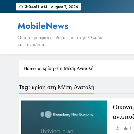
Skip
3:04:51 AM
August 7, 2026
to
content
MobileNews
Οι πιο πρόσφατες ειδήσεις από την Ελλάδα
και τον κόσμο
Home
κρίση στη Μέση Ανατολή
Tag:
κρίση στη Μέση Ανατολή
Οικονομ
ανάπτυ
1 