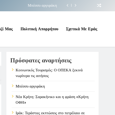
Μπέσσυ αργυράκη
ακήνικο και η φράση «Κρήτη ΟΦΗ»
 σε επικίνδυνη γεωπολιτική συγκυρία
αζί Μας
Πολιτική Απορρήτου
Σχετικά Με Εμάς
ΠΕΚΑ ξεκινά νωρίτερα τις αιτήσεις
Μπέσσυ αργυράκη
Πρόσφατες αναρτήσεις
ακήνικο και η φράση «Κρήτη ΟΦΗ»
 σε επικίνδυνη γεωπολιτική συγκυρία
Κοινωνικός Τουρισμός: Ο ΟΠΕΚΑ ξεκινά
νωρίτερα τις αιτήσεις
Μπέσσυ αργυράκη
Νέα Κρήτη: Σαρακήνικο και η φράση «Κρήτη
ΟΦΗ»
Ιράκ: Τεράστιες εκπτώσεις στο πετρέλαιο σε