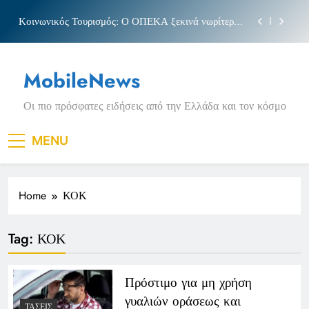
Skip
Κοινωνικός Τουρισμός: Ο ΟΠΕΚΑ ξεκινά νωρίτερα
to
τις αιτήσεις
content
Μπέσσυ αργυράκη
MobileNews
Νέα Κρήτη: Σαρακήνικο και η φράση «Κρήτη
ΟΦΗ»
Οι πιο πρόσφατες ειδήσεις από την Ελλάδα και τον κόσμο
Πριγκιπάτο Στάδιο
Κοινωνικός Τουρισμός: Ο ΟΠΕΚΑ ξεκινά νωρίτερα
MENU
τις αιτήσεις
Μπέσσυ αργυράκη
Home
ΚΟΚ
Νέα Κρήτη: Σαρακήνικο και η φράση «Κρήτη
ΟΦΗ»
Tag:
ΚΟΚ
Πρόστιμο για μη χρήση
γυαλιών οράσεως και
ΤΆΣΕΙΣ