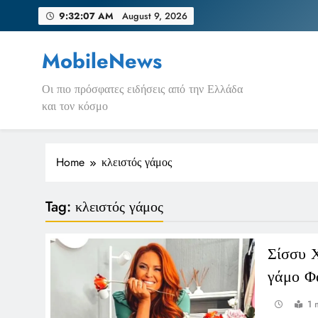
Skip
9:32:07 AM
August 9, 2026
to
content
MobileNews
Οι πιο πρόσφατες ειδήσεις από την Ελλάδα
και τον κόσμο
Home
κλειστός γάμος
Tag:
κλειστός γάμος
Σίσσυ Χ
γάμο Φ
1 