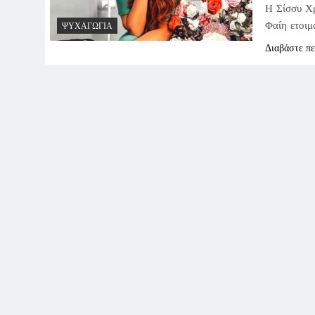
Η Σίσσυ Χρ
Φαίη ετοιμ
ΨΥΧΑΓΩΓΊΑ
Διαβάστε π