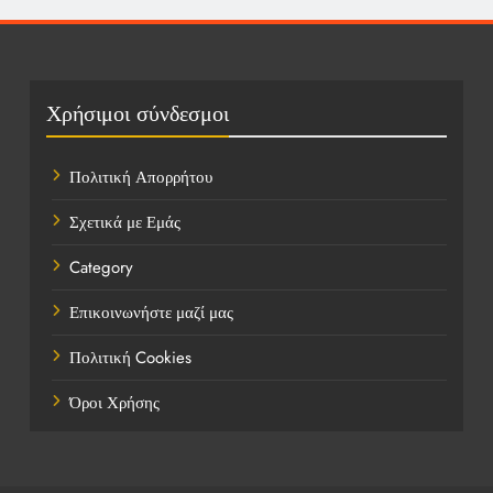
Καιρός
Οικονομικά
Πολιτική
Χρήσιμοι σύνδεσμοι
Τάσεις
Πολιτική Απορρήτου
Τεχνολογία
Σχετικά με Εμάς
Τοποθεσίες
Category
Υγεία
Επικοινωνήστε μαζί μας
Ψυχαγωγία
Πολιτική Cookies
Όροι Χρήσης