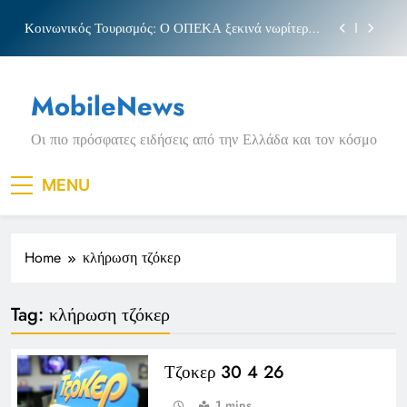
Skip
Κοινωνικός Τουρισμός: Ο ΟΠΕΚΑ ξεκινά νωρίτερα
to
τις αιτήσεις
content
Μπέσσυ αργυράκη
MobileNews
Νέα Κρήτη: Σαρακήνικο και η φράση «Κρήτη
ΟΦΗ»
Οι πιο πρόσφατες ειδήσεις από την Ελλάδα και τον κόσμο
Πριγκιπάτο Στάδιο
Κοινωνικός Τουρισμός: Ο ΟΠΕΚΑ ξεκινά νωρίτερα
MENU
τις αιτήσεις
Μπέσσυ αργυράκη
Home
κλήρωση τζόκερ
Νέα Κρήτη: Σαρακήνικο και η φράση «Κρήτη
ΟΦΗ»
Tag:
κλήρωση τζόκερ
Τζοκερ 30 4 26
1 mins