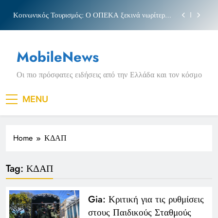
Skip
Κοινωνικός Τουρισμός: Ο ΟΠΕΚΑ ξεκινά νωρίτερα
to
τις αιτήσεις
content
Μπέσσυ αργυράκη
MobileNews
Νέα Κρήτη: Σαρακήνικο και η φράση «Κρήτη
ΟΦΗ»
Οι πιο πρόσφατες ειδήσεις από την Ελλάδα και τον κόσμο
Πριγκιπάτο Στάδιο
Κοινωνικός Τουρισμός: Ο ΟΠΕΚΑ ξεκινά νωρίτερα
MENU
τις αιτήσεις
Μπέσσυ αργυράκη
Home
ΚΔΑΠ
Νέα Κρήτη: Σαρακήνικο και η φράση «Κρήτη
ΟΦΗ»
Tag:
ΚΔΑΠ
Gia: Κριτική για τις ρυθμίσεις
στους Παιδικούς Σταθμούς