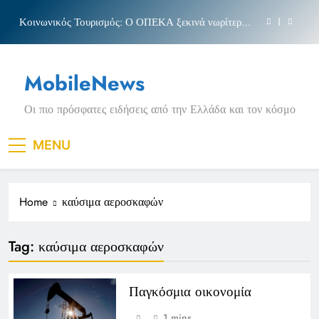
Skip
Κοινωνικός Τουρισμός: Ο ΟΠΕΚΑ ξεκινά νωρίτερα
to
τις αιτήσεις
content
Μπέσσυ αργυράκη
MobileNews
Νέα Κρήτη: Σαρακήνικο και η φράση «Κρήτη
ΟΦΗ»
Οι πιο πρόσφατες ειδήσεις από την Ελλάδα και τον κόσμο
Πριγκιπάτο Στάδιο
Κοινωνικός Τουρισμός: Ο ΟΠΕΚΑ ξεκινά νωρίτερα
MENU
τις αιτήσεις
Μπέσσυ αργυράκη
Home
καύσιμα αεροσκαφών
Νέα Κρήτη: Σαρακήνικο και η φράση «Κρήτη
ΟΦΗ»
Tag:
καύσιμα αεροσκαφών
Παγκόσμια οικονομία
1 mins