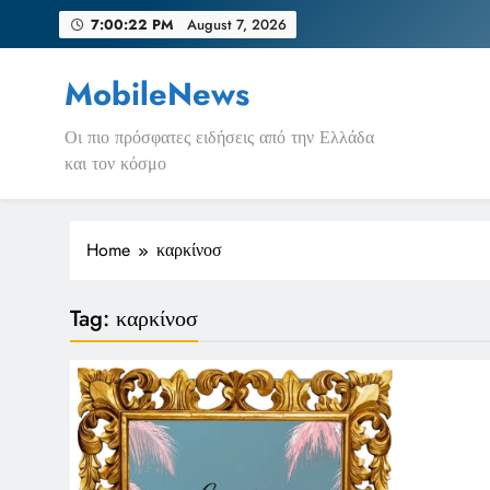
Skip
7:00:22 PM
August 7, 2026
to
content
MobileNews
Οι πιο πρόσφατες ειδήσεις από την Ελλάδα
και τον κόσμο
Home
καρκίνοσ
Tag:
καρκίνοσ