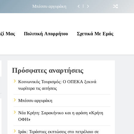
Μπέσσυ αργυράκη
ακήνικο και η φράση «Κρήτη ΟΦΗ»
 σε επικίνδυνη γεωπολιτική συγκυρία
αζί Μας
Πολιτική Απορρήτου
Σχετικά Με Εμάς
ΠΕΚΑ ξεκινά νωρίτερα τις αιτήσεις
Μπέσσυ αργυράκη
Πρόσφατες αναρτήσεις
ακήνικο και η φράση «Κρήτη ΟΦΗ»
 σε επικίνδυνη γεωπολιτική συγκυρία
Κοινωνικός Τουρισμός: Ο ΟΠΕΚΑ ξεκινά
νωρίτερα τις αιτήσεις
Μπέσσυ αργυράκη
Νέα Κρήτη: Σαρακήνικο και η φράση «Κρήτη
ΟΦΗ»
Ιράκ: Τεράστιες εκπτώσεις στο πετρέλαιο σε