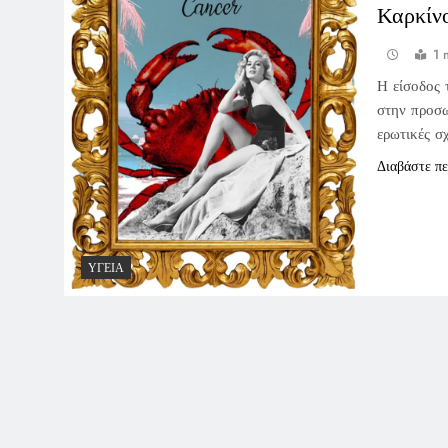
Καρκίνο
1 
Η είσοδος 
στην προσω
ερωτικές σ
Διαβάστε π
ΥΓΕΊΑ