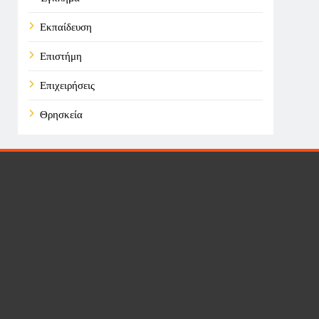
Εκπαίδευση
Επιστήμη
Επιχειρήσεις
Θρησκεία
Καιρός
Οικονομικά
Πολιτική
Τάσεις
Τεχνολογία
Υγεία