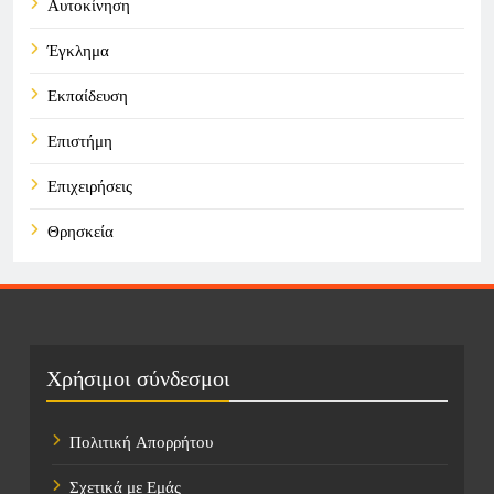
Αυτοκίνηση
Έγκλημα
Εκπαίδευση
Επιστήμη
Επιχειρήσεις
Θρησκεία
Καιρός
Οικονομικά
Πολιτική
Χρήσιμοι σύνδεσμοι
Τάσεις
Πολιτική Απορρήτου
Τεχνολογία
Σχετικά με Εμάς