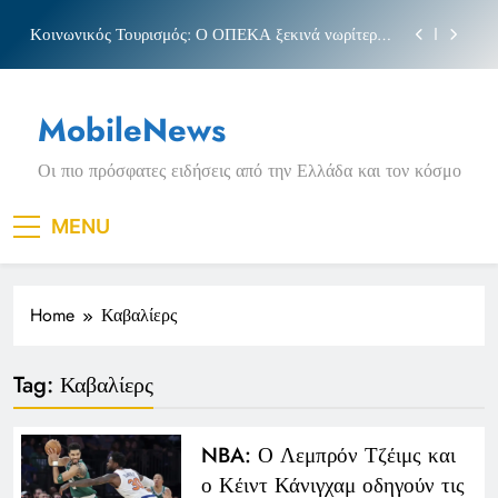
Skip
Κοινωνικός Τουρισμός: Ο ΟΠΕΚΑ ξεκινά νωρίτερα
to
τις αιτήσεις
content
Μπέσσυ αργυράκη
MobileNews
Νέα Κρήτη: Σαρακήνικο και η φράση «Κρήτη
ΟΦΗ»
Οι πιο πρόσφατες ειδήσεις από την Ελλάδα και τον κόσμο
Πριγκιπάτο Στάδιο
Κοινωνικός Τουρισμός: Ο ΟΠΕΚΑ ξεκινά νωρίτερα
MENU
τις αιτήσεις
Μπέσσυ αργυράκη
Home
Καβαλίερς
Νέα Κρήτη: Σαρακήνικο και η φράση «Κρήτη
ΟΦΗ»
Tag:
Καβαλίερς
NBA: Ο Λεμπρόν Τζέιμς και
ο Κέιντ Κάνιγχαμ οδηγούν τις