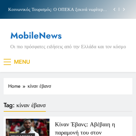
Skip
Κοινωνικός Τουρισμός: Ο ΟΠΕΚΑ ξεκινά νωρίτερα
to
τις αιτήσεις
content
Μπέσσυ αργυράκη
MobileNews
Νέα Κρήτη: Σαρακήνικο και η φράση «Κρήτη
ΟΦΗ»
Οι πιο πρόσφατες ειδήσεις από την Ελλάδα και τον κόσμο
Πριγκιπάτο Στάδιο
Κοινωνικός Τουρισμός: Ο ΟΠΕΚΑ ξεκινά νωρίτερα
MENU
τις αιτήσεις
Μπέσσυ αργυράκη
Home
κίναν έβανσ
Νέα Κρήτη: Σαρακήνικο και η φράση «Κρήτη
ΟΦΗ»
Tag:
κίναν έβανσ
Κίναν Έβανς: Αβέβαιη η
παραμονή του στον