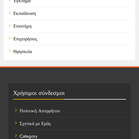
Έγκλημα
Εκπαίδευση
Επιστήμη
Επιχειρήσεις
Θρησκεία
Καιρός
Οικονομικά
Πολιτική
Χρήσιμοι σύνδεσμοι
Τάσεις
Πολιτική Απορρήτου
Τεχνολογία
Σχετικά με Εμάς
Υγεία
Category