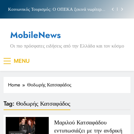
Skip
Κοινωνικός Τουρισμός: Ο ΟΠΕΚΑ ξεκινά νωρίτερα
to
τις αιτήσεις
content
Μπέσσυ αργυράκη
MobileNews
Νέα Κρήτη: Σαρακήνικο και η φράση «Κρήτη
ΟΦΗ»
Οι πιο πρόσφατες ειδήσεις από την Ελλάδα και τον κόσμο
Πριγκιπάτο Στάδιο
Κοινωνικός Τουρισμός: Ο ΟΠΕΚΑ ξεκινά νωρίτερα
MENU
τις αιτήσεις
Μπέσσυ αργυράκη
Home
Θοδωρής Κατσαφάδος
Νέα Κρήτη: Σαρακήνικο και η φράση «Κρήτη
ΟΦΗ»
Tag:
Θοδωρής Κατσαφάδος
Μαριλού Κατσαφάδου
εντυπωσιάζει με την ανδρική