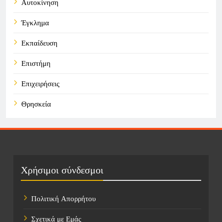
Αυτοκίνηση
Έγκλημα
Εκπαίδευση
Επιστήμη
Επιχειρήσεις
Θρησκεία
Καιρός
Οικονομικά
Πολιτική
Χρήσιμοι σύνδεσμοι
Τάσεις
Πολιτική Απορρήτου
Τεχνολογία
Σχετικά με Εμάς