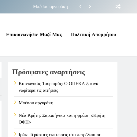
Μπέσσυ αργυράκη
ακήνικο και η φράση «Κρήτη ΟΦΗ»
 σε επικίνδυνη γεωπολιτική συγκυρία
Επικοινωνήστε Μαζί Μας
Πολιτική Απορρήτου
ΠΕΚΑ ξεκινά νωρίτερα τις αιτήσεις
Μπέσσυ αργυράκη
Πρόσφατες αναρτήσεις
ακήνικο και η φράση «Κρήτη ΟΦΗ»
 σε επικίνδυνη γεωπολιτική συγκυρία
Κοινωνικός Τουρισμός: Ο ΟΠΕΚΑ ξεκινά
νωρίτερα τις αιτήσεις
Μπέσσυ αργυράκη
Νέα Κρήτη: Σαρακήνικο και η φράση «Κρήτη
ΟΦΗ»
Ιράκ: Τεράστιες εκπτώσεις στο πετρέλαιο σε