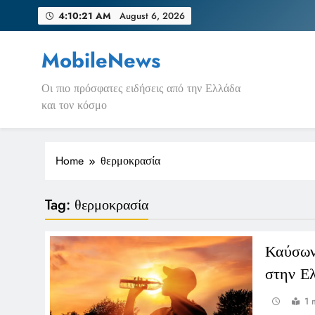
Skip
4:10:21 AM
August 6, 2026
to
content
MobileNews
Οι πιο πρόσφατες ειδήσεις από την Ελλάδα
και τον κόσμο
Home
θερμοκρασία
Tag:
θερμοκρασία
Καύσων
στην Ε
1 