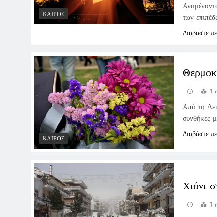
Αναμένοντα
ΚΑΙΡΌΣ
των επιπέδ
Διαβάστε π
Θερμοκ
1 
Από τη Δευ
συνθήκες μ
Διαβάστε π
ΚΑΙΡΌΣ
Χιόνι 
1 