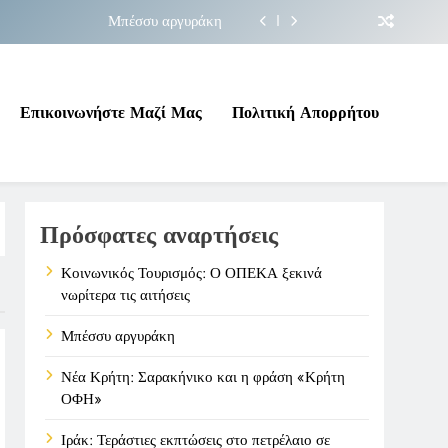
Μπέσσυ αργυράκη
ακήνικο και η φράση «Κρήτη ΟΦΗ»
 σε επικίνδυνη γεωπολιτική συγκυρία
Επικοινωνήστε Μαζί Μας
Πολιτική Απορρήτου
ΠΕΚΑ ξεκινά νωρίτερα τις αιτήσεις
Μπέσσυ αργυράκη
Πρόσφατες αναρτήσεις
ακήνικο και η φράση «Κρήτη ΟΦΗ»
 σε επικίνδυνη γεωπολιτική συγκυρία
Κοινωνικός Τουρισμός: Ο ΟΠΕΚΑ ξεκινά
νωρίτερα τις αιτήσεις
Μπέσσυ αργυράκη
Νέα Κρήτη: Σαρακήνικο και η φράση «Κρήτη
ΟΦΗ»
Ιράκ: Τεράστιες εκπτώσεις στο πετρέλαιο σε