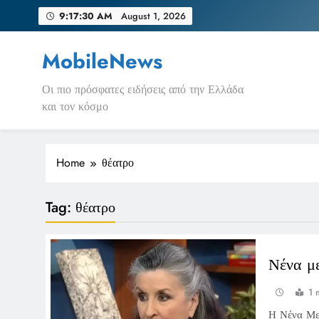
Skip
9:17:30 AM
August 1, 2026
to
content
MobileNews
Οι πιο πρόσφατες ειδήσεις από την Ελλάδα
και τον κόσμο
Home
θέατρο
Tag:
θέατρο
Νένα μ
1 
Η Νένα Μεν