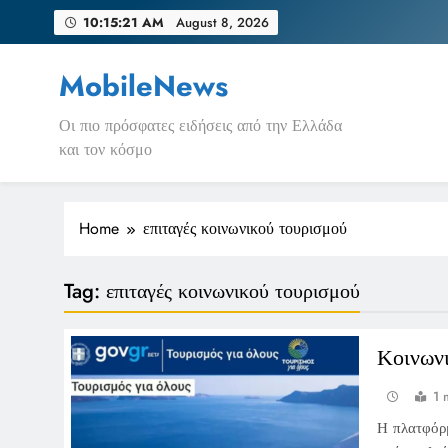
Skip
10:15:21 AM
August 8, 2026
to
content
MobileNews
Οι πιο πρόσφατες ειδήσεις από την Ελλάδα
και τον κόσμο
Home
επιταγές κοινωνικού τουρισμού
Tag:
επιταγές κοινωνικού τουρισμού
Κοινωνι
1 
Η πλατφόρμ